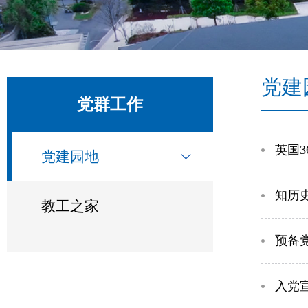
党建
党群工作
​英
党建园地
知历
教工之家
预备
入党