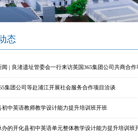
动态
闻 | 良渚遗址管委会一行来访​英国365集团公司共商合作
国365集团公司等赴浦江开展社会服务合作项目洽谈
县初中英语教师教学设计能力提升培训班开班
承办的开化县初中英语单元整体教学设计能力提升培训班