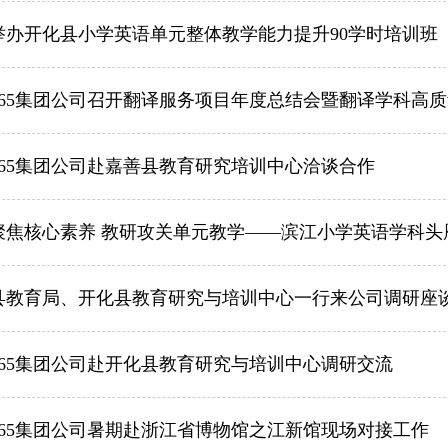
举办开化县小学英语单元整体教学能力提升90学时培训班
国365集团公司召开翻译服务项目年度总结会暨翻译学科高
国365集团公司赴嘉善县教育研究培训中心洽谈合作
聚焦核心素养 教研攻关单元教学——滨江小学英语学科头
县教育局、开化县教育研究与培训中心一行来公司调研座
国365集团公司赴开化县教育研究与培训中心调研交流
国365集团公司暑期赴浙江省博物馆之江新馆现场对接工作