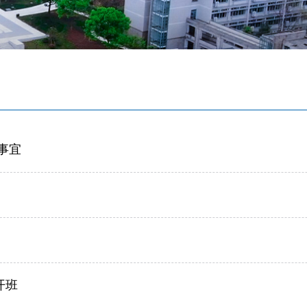
事宜
开班