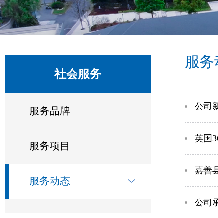
服务
社会服务
公司新
服务品牌
​英
服务项目
嘉善
服务动态
公司