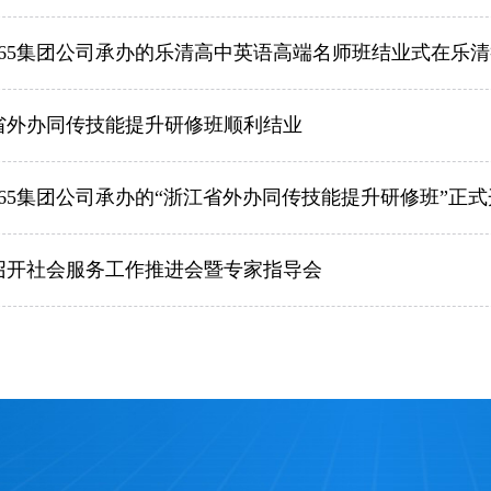
365集团公司承办的乐清高中英语高端名师班结业式在乐
省外办同传技能提升研修班顺利结业
国365集团公司承办的“浙江省外办同传技能提升研修班”正
召开社会服务工作推进会暨专家指导会