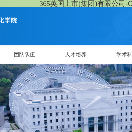
365英国上市(集团)有限公司-Offici
团队队伍
人才培养
学术