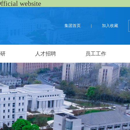
al website
集团首页
|
加入收藏
科研
人才招聘
员工工作