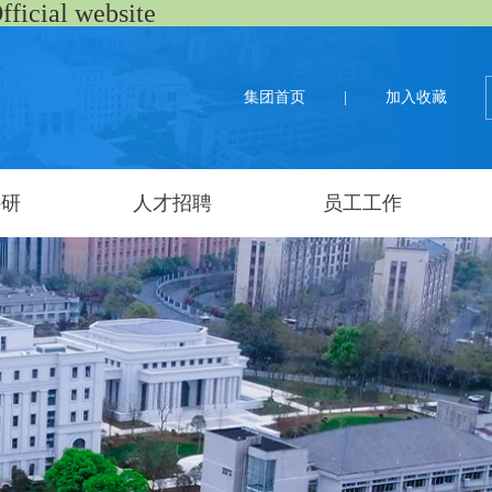
al website
集团首页
|
加入收藏
科研
人才招聘
员工工作