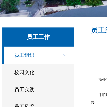
员工
员工工作
员工组织
校园文化
浙外
员工实践
“团”
共
员工风采