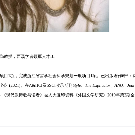
特岗教授，西溪学者领军人才
B。
目1项，完成浙江省哲学社会科学规划一般项目1项。已出版著作6部：诗集《
跑》(2021)。在
A&HCI
及
SSCI
收录期刊
Style
、
The Explicator
、
ANQ
、
Jour
中《现代派诗歌与读者》被人大复印资料《外国文学研究》2019年第2期