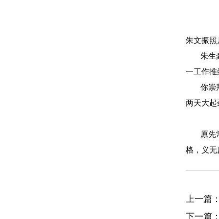
朱文振照
朱生
一工作推
你崇
两天大起
原先
格，义无
上一篇
下一篇