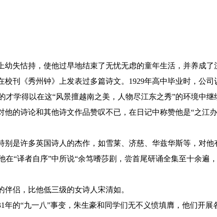
加上幼失怙持，使他过早地结束了无忧无虑的童年生活，并养成了
校刊《秀州钟》上发表过多篇诗文。1929年高中毕业时，公
的才学得以在这“风景擅越南之美，人物尽江东之秀”的环境中继
对他的诗论和其他诗文作品赞叹不已，在日记中称赞他是“之江办
特别是许多英国诗人的杰作，如雪莱、济慈、华兹华斯等，对他
在“译者自序”中所说“余笃嗜莎剧，尝首尾研诵全集至十余遍，
的伴侣，比他低三级的女诗人宋清如。
31年的“九一八”事变，朱生豪和同学们无不义愤填膺，他们开