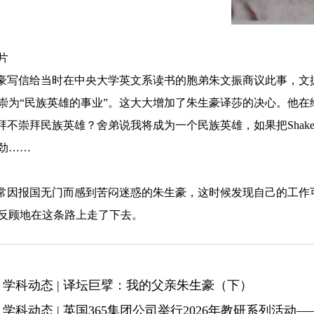
片
豪写信给当时在中央大学英文系读书的胞弟朱文振商议此事，文
崇为“民族英雄的事业”。这大大增加了朱生豪译莎的决心。他在
拜不崇拜民族英雄？舍弟说我将成为一个民族英雄，如果把Shak
劲……
常因报国无门而感到苦闷迷惑的朱生豪，这时候发现自己的工作
反顾地在这条路上走了下去。
：
学科动态 | 译坛巨擘：我的父亲朱生豪（下）
：
学科动态 | ​英国365集团公司举行2026年教研系列