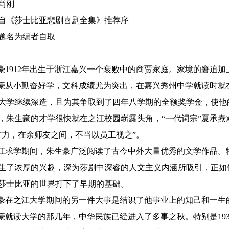
尚刚
自《莎士比亚悲剧喜剧全集》推荐序
题名为编者自取
豪1912年出生于浙江嘉兴一个衰败中的商贾家庭。家境的窘迫
豪从小勤奋好学，文科成绩尤为突出，在嘉兴秀州中学就读时就在
大学继续深造，且为其争取到了四年八学期的全额奖学金，使他
，朱生豪的才学很快就在之江校园崭露头角，“一代词宗”夏承焘
才力，在余师友之间，不当以员工视之”。
江求学期间，朱生豪广泛阅读了古今中外大量优秀的文学作品。
生了浓厚的兴趣，深为莎剧中深睿的人文主义内涵所吸引，正如他
莎士比亚的世界打下了早期的基础。
豪在之江大学期间的另一件大事是结识了他事业上的知己和一生
豪就读大学的那几年，中华民族已经进入了多事之秋。特别是19