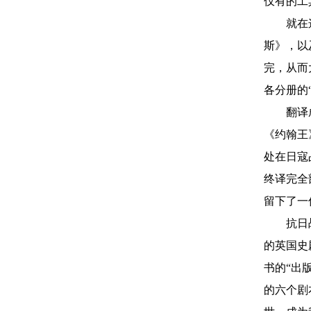
仅有的工
就在
斯》，以
完，从而
各分册的
翻译
《约翰王
处在日寇
终
译完全
留下了一
抗日
的英国史
书的“出
的六个剧